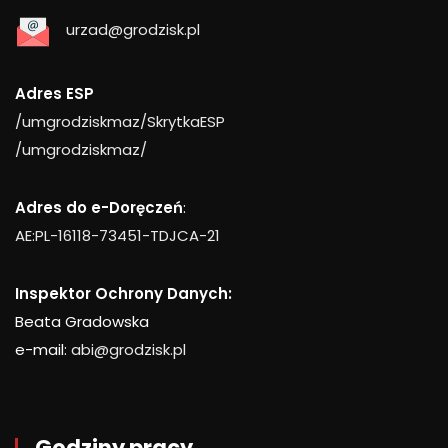
urzad@grodzisk.pl
Adres ESP
/umgrodziskmaz/SkrytkaESP
/umgrodziskmaz/
Adres do e-Doręczeń
:
AE:PL-16118-73451-TDJCA-21
Inspektor Ochrony Danych:
Beata Gradowska
e-mail:
abi@grodzisk.pl
Godziny pracy