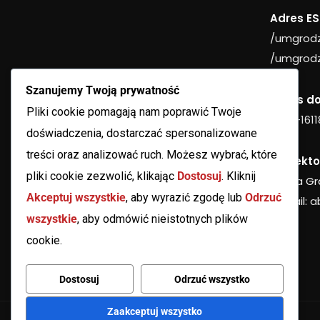
Adres ES
/umgrodz
/umgrodz
Szanujemy Twoją prywatność
Adres d
Pliki cookie pomagają nam poprawić Twoje
AE:PL-16
doświadczenia, dostarczać spersonalizowane
treści oraz analizować ruch. Możesz wybrać, które
Inspekto
pliki cookie zezwolić, klikając
Dostosuj
. Kliknij
Beata G
Akceptuj wszystkie
, aby wyrazić zgodę lub
Odrzuć
e-mail:
a
wszystkie
, aby odmówić nieistotnych plików
cookie.
Dostosuj
Odrzuć wszystko
Zaakceptuj wszystko