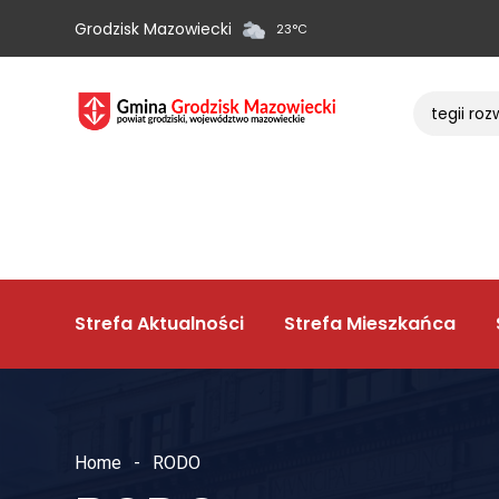
Grodzisk Mazowiecki
23
°
C
List w sprawie strategii rozw
Strefa Aktualności
Strefa Mieszkańca
Home
RODO