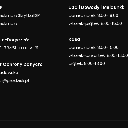
P
USC | Dowody | Meldunki:
iskmaz/SkrytkaESP
poniedziałek: 8.00-18.00
iskmaz/
wtorek-piątek: 8.00-15.00
Kasa:
o e-Doręczeń
:
poniedziałek: 8.00-15.00
118-73451-TDJCA-21
wtorek-czwartek: 8.00-14.00
piątek: 8.00-13.00
r Ochrony Danych:
radowska
bi@grodzisk.pl