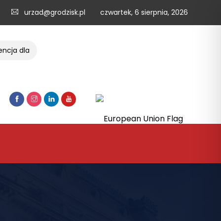
urzad@grodzisk.pl
czwartek, 6 sierpnia, 2026
ja dla przedsiębiorców
List w sprawie strategii rozwoju ob