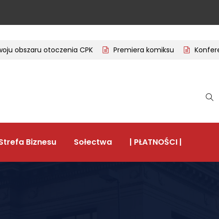
oju obszaru otoczenia CPK
Premiera komiksu
Konferenc
Strefa Biznesu
Sołectwa
| PŁATNOŚCI |