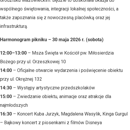
Grodzisku Mazowieckim
. Będzie to doskonała okazja do
wspólnego świętowania, integracji lokalnej społeczności, a
także zapoznania się z nowoczesną placówką oraz jej
infrastrukturą.
Harmonogram pikniku – 30 maja 2026 r. (sobota)
12:00–13:00
– Msza Święta w
Kościół pw. Miłosierdzia
Bożego
przy ul. Orzeszkowej 10
14:00
– Oficjalne otwarcie wydarzenia i poświęcenie obiektu
przy ul. Okrężnej 132
14:30
– Występy artystyczne przedszkolaków
15:00
– Zwiedzanie obiektu, animacje oraz atrakcje dla
najmłodszych
16:30
– Koncert Kuba Jurzyk, Magdalena Wasylik, Kinga Gurgul
– Bajkowy koncert z piosenkami z filmów Disneya