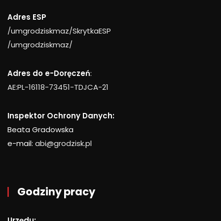
Adres ESP
/umgrodziskmaz/SkrytkaESP
/umgrodziskmaz/
Adres do e-Doręczeń
:
AE:PL-16118-73451-TDJCA-21
Inspektor Ochrony Danych:
Beata Gradowska
e-mail:
abi@grodzisk.pl
Godziny pracy
Urzędu: