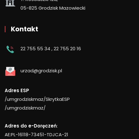
05-825 Grodzisk Mazowiecki
Kontakt
22 755 55 34
,
22 755 20 16
urzad@grodzisk.pl
Adres ESP
/umgrodziskmaz/SkrytkaESP
/umgrodziskmaz/
Adres do e-Doręczeń
:
AE:PL-16118-73451-TDJCA-21