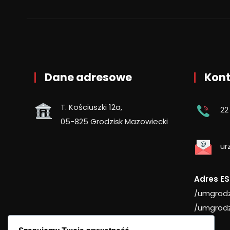
Dane adresowe
Kont
T. Kościuszki 12a,
22
05-825 Grodzisk Mazowiecki
ur
Adres ES
/umgrodz
/umgrodz