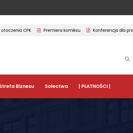
toczenia CPK
Premiera komiksu
Konferencja dla przed
Strefa Biznesu
Sołectwa
| PŁATNOŚCI |