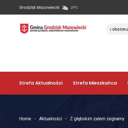
Grodzisk Mazowiecki
21
°
C
List w sprawie strategii rozwoju obszaru o
Strefa Aktualności
Strefa Mieszkańca
Home
Aktualności
Z głębokim żalem żegnamy