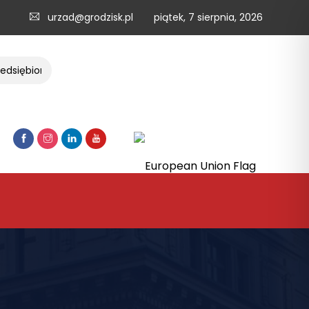
urzad@grodzisk.pl
piątek, 7 sierpnia, 2026
siębiorców
List w sprawie strategii rozwoju obszaru otoczen