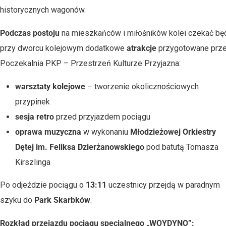
historycznych wagonów.
Podczas postoju
na mieszkańców i miłośników kolei czekać bę
przy dworcu kolejowym dodatkowe
atrakcje
przygotowane prz
Poczekalnia PKP – Przestrzeń Kulturze Przyjazna:
warsztaty kolejowe
– tworzenie okolicznościowych
przypinek
sesja retro
przed przyjazdem pociągu
oprawa muzyczna
w wykonaniu
Młodzieżowej Orkiestry
Dętej im. Feliksa Dzierżanowskiego
pod batutą Tomasza
Kirszlinga
Po odjeździe pociągu o
13:11
uczestnicy przejdą w paradnym
szyku do
Park Skarbków
.
Rozkład przejazdu pociągu specjalnego „WOYDYNO”: