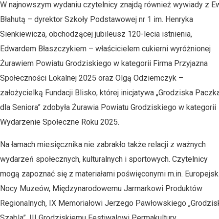
W najnowszym wydaniu czytelnicy znajdą również wywiady z E
Błahutą – dyrektor Szkoły Podstawowej nr 1 im. Henryka
Sienkiewicza, obchodzącej jubileusz 120-lecia istnienia,
Edwardem Błaszczykiem – właścicielem cukierni wyróżnionej
Żurawiem Powiatu Grodziskiego w kategorii Firma Przyjazna
Społeczności Lokalnej 2025 oraz Olgą Odziemczyk –
założycielką Fundacji Blisko, której inicjatywa „Grodziska Paczk
dla Seniora” zdobyła Żurawia Powiatu Grodziskiego w kategorii
Wydarzenie Społeczne Roku 2025.
Na łamach miesięcznika nie zabrakło także relacji z ważnych
wydarzeń społecznych, kulturalnych i sportowych. Czytelnicy
mogą zapoznać się z materiałami poświęconymi m.in. Europejsk
Nocy Muzeów, Międzynarodowemu Jarmarkowi Produktów
Regionalnych, IX Memoriałowi Jerzego Pawłowskiego „Grodzis
Szabla”, III Grodziskiemu Festiwalowi Permakultury,